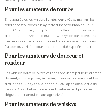
Pour les amateurs de tourbe
Si tu apprécies les whiskys
fumés
,
cendrés
et
marins
, les
références tourbées d’Islay restent incontournables. Leur
caractère puissant, marqué par des arômes de feu de bois,
d’iode et de poivre, fait d’eux des whiskys de caractère. Les
meilleurs sont ceux qui équilibrent la fumée avec des notes
fruitées ou vanillées pour une complexité supplémentaire.
Pour les amateurs de douceur et
rondeur
Les whiskys doux, veloutés et ronds séduisent par leurs arômes
de
miel
,
vanille
,
poire
,
brioche
, ou encore de
caramel
. Les
distilleries du Speyside, d’Irlande ou du Japon excellent dans
ce style. Ces whiskys conviennent parfaitement pour une
dégustation tranquille, sans agressivité.
Pour les amateurs de whiskys