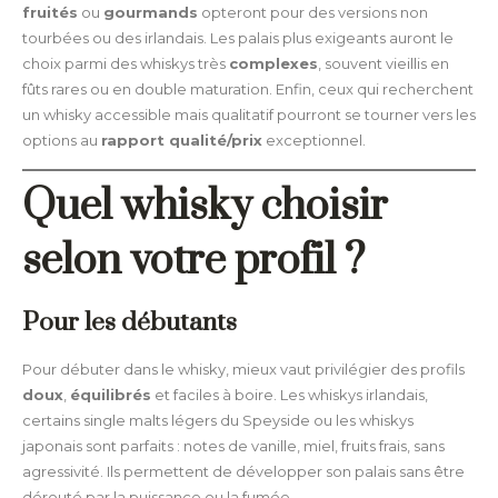
fruités
ou
gourmands
opteront pour des versions non
tourbées ou des irlandais. Les palais plus exigeants auront le
choix parmi des whiskys très
complexes
, souvent vieillis en
fûts rares ou en double maturation. Enfin, ceux qui recherchent
un whisky accessible mais qualitatif pourront se tourner vers les
options au
rapport qualité/prix
exceptionnel.
Quel whisky choisir
selon votre profil ?
Pour les débutants
Pour débuter dans le whisky, mieux vaut privilégier des profils
doux
,
équilibrés
et faciles à boire. Les whiskys irlandais,
certains single malts légers du Speyside ou les whiskys
japonais sont parfaits : notes de vanille, miel, fruits frais, sans
agressivité. Ils permettent de développer son palais sans être
dérouté par la puissance ou la fumée.