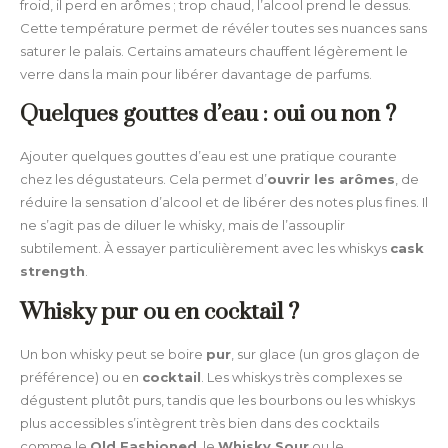
froid, il perd en arômes ; trop chaud, l’alcool prend le dessus.
Cette température permet de révéler toutes ses nuances sans
saturer le palais. Certains amateurs chauffent légèrement le
verre dans la main pour libérer davantage de parfums.
Quelques gouttes d’eau : oui ou non ?
Ajouter quelques gouttes d’eau est une pratique courante
chez les dégustateurs. Cela permet d’
ouvrir les arômes
, de
réduire la sensation d’alcool et de libérer des notes plus fines. Il
ne s’agit pas de diluer le whisky, mais de l’assouplir
subtilement. À essayer particulièrement avec les whiskys
cask
strength
.
Whisky pur ou en cocktail ?
Un bon whisky peut se boire
pur
, sur glace (un gros glaçon de
préférence) ou en
cocktail
. Les whiskys très complexes se
dégustent plutôt purs, tandis que les bourbons ou les whiskys
plus accessibles s’intègrent très bien dans des cocktails
comme le
Old Fashioned
, le
Whisky Sour
ou le