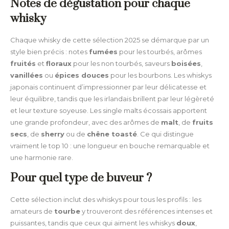
Notes de dégustation pour chaque
whisky
Chaque whisky de cette sélection 2025 se démarque par un
style bien précis : notes
fumées
pour les tourbés, arômes
fruités
et
floraux
pour les non tourbés, saveurs
boisées
,
vanillées
ou
épices douces
pour les bourbons. Les whiskys
japonais continuent d’impressionner par leur délicatesse et
leur équilibre, tandis que les irlandais brillent par leur légèreté
et leur texture soyeuse. Les single malts écossais apportent
une grande profondeur, avec des arômes de
malt
, de
fruits
secs
, de
sherry
ou de
chêne toasté
. Ce qui distingue
vraiment le top 10 : une longueur en bouche remarquable et
une harmonie rare.
Pour quel type de buveur ?
Cette sélection inclut des whiskys pour tous les profils : les
amateurs de
tourbe
y trouveront des références intenses et
puissantes, tandis que ceux qui aiment les whiskys
doux
,