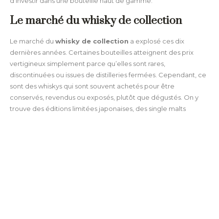
d’investir dans une bouteille haut de gamme.
Le marché du whisky de collection
Le marché du
whisky de collection
a explosé ces dix
dernières années. Certaines bouteilles atteignent des prix
vertigineux simplement parce qu’elles sont rares,
discontinuées ou issues de distilleries fermées. Cependant, ce
sont des whiskys qui sont souvent achetés pour être
conservés, revendus ou exposés, plutôt que dégustés. On y
trouve des éditions limitées japonaises, des single malts
écossais très anciens, et des bouteilles iconiques devenues
cultes. Bien que fascinant, ce marché n’a pas forcément de
lien direct avec le plaisir de dégustation : on paie ici avant tout
pour l’histoire, la rareté et la spéculation. Pour profiter d’un bon
whisky, nul besoin de viser le monde du “collectible”, puisque
les meilleures expériences gustatives se trouvent souvent
dans les gammes classiques ou premium raisonnables.