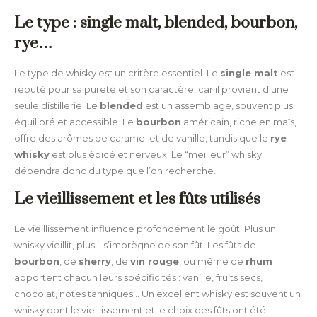
Le type : single malt, blended, bourbon,
rye…
Le type de whisky est un critère essentiel. Le
single malt
est
réputé pour sa pureté et son caractère, car il provient d’une
seule distillerie. Le
blended
est un assemblage, souvent plus
équilibré et accessible. Le
bourbon
américain, riche en maïs,
offre des arômes de caramel et de vanille, tandis que le
rye
whisky
est plus épicé et nerveux. Le “meilleur” whisky
dépendra donc du type que l’on recherche.
Le vieillissement et les fûts utilisés
Le vieillissement influence profondément le goût. Plus un
whisky vieillit, plus il s’imprègne de son fût. Les fûts de
bourbon
, de
sherry
, de
vin rouge
, ou même de
rhum
apportent chacun leurs spécificités : vanille, fruits secs,
chocolat, notes tanniques… Un excellent whisky est souvent un
whisky dont le vieillissement et le choix des fûts ont été