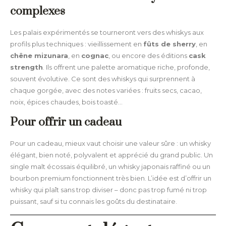
complexes
Les palais expérimentés se tourneront vers des whiskys aux
profils plus techniques : vieillissement en
fûts de sherry
, en
chêne mizunara
, en
cognac
, ou encore des éditions
cask
strength
. Ils offrent une palette aromatique riche, profonde,
souvent évolutive. Ce sont des whiskys qui surprennent à
chaque gorgée, avec des notes variées : fruits secs, cacao,
noix, épices chaudes, bois toasté…
Pour offrir un cadeau
Pour un cadeau, mieux vaut choisir une valeur sûre : un whisky
élégant, bien noté, polyvalent et apprécié du grand public. Un
single malt écossais équilibré, un whisky japonais raffiné ou un
bourbon premium fonctionnent très bien. L’idée est d’offrir un
whisky qui plaît sans trop diviser – donc pas trop fumé ni trop
puissant, sauf si tu connais les goûts du destinataire.