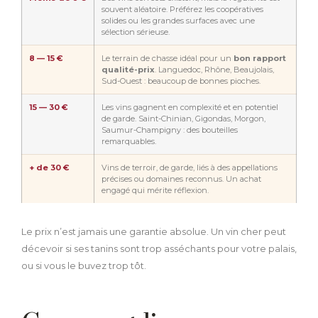
souvent aléatoire. Préférez les coopératives
solides ou les grandes surfaces avec une
sélection sérieuse.
8 — 15 €
Le terrain de chasse idéal pour un
bon rapport
qualité-prix
. Languedoc, Rhône, Beaujolais,
Sud-Ouest : beaucoup de bonnes pioches.
15 — 30 €
Les vins gagnent en complexité et en potentiel
de garde. Saint-Chinian, Gigondas, Morgon,
Saumur-Champigny : des bouteilles
remarquables.
+ de 30 €
Vins de terroir, de garde, liés à des appellations
précises ou domaines reconnus. Un achat
engagé qui mérite réflexion.
Le prix n’est jamais une garantie absolue. Un vin cher peut
décevoir si ses tanins sont trop asséchants pour votre palais,
ou si vous le buvez trop tôt.