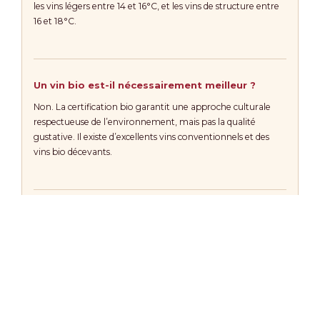
les vins légers entre 14 et 16°C, et les vins de structure entre
16 et 18°C.
Un vin bio est-il nécessairement meilleur ?
Non. La certification bio garantit une approche culturale
respectueuse de l’environnement, mais pas la qualité
gustative. Il existe d’excellents vins conventionnels et des
vins bio décevants.
À partir de quel prix peut-on trouver un bon vin
rouge ?
À partir de 8 à 10 euros, il est tout à fait possible de trouver
un vin rouge bien fait, avec du caractère, dans des
appellations comme les Côtes du Rhône, le Languedoc ou
le Beaujolais.