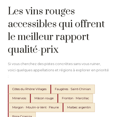
Les vins rouges
accessibles qui offrent
le meilleur rapport
qualité-prix
Si vous cherchez des pistes concrètes sans vous ruiner,
voici quelques appellations et régions à explorer en priorité
:
Côtes du Rhône Villages
Faugères · Saint-Chinian
Minervois
Mâcon rouge
Fronton · Marcillac
Morgon · Moulin-à-Vent · Fleurie
Malbec argentin
Rioja Crianza