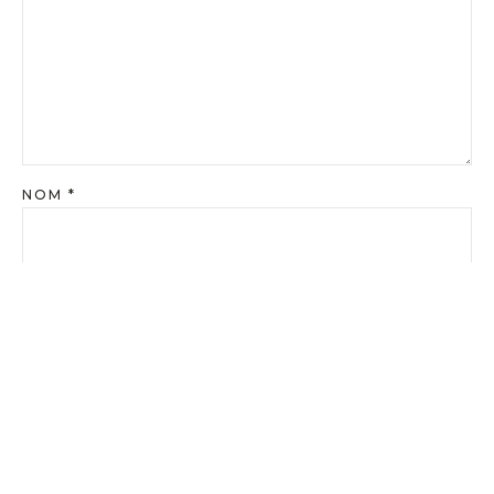
NOM
*
E-MAIL
*
SITE WEB